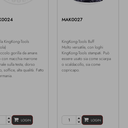
K0024
MAK0027
lla KingKong-Tools
KingKong-Tools Buff
ola)
Molto versatile, con loghi
ccolo gorilla da amare.
KingKong-Tools stampati. Può
 con macchia marrone
essere usato sia come sciarpa
nale sulla testa; dorso
o scaldacollo, sia come
o, soffice, alta qualità. Fatto
copricapo.
ermania.
LOGIN
LOGIN