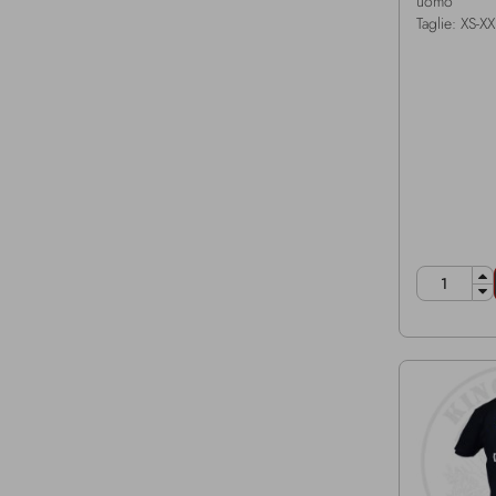
uomo
Taglie: XS-XX