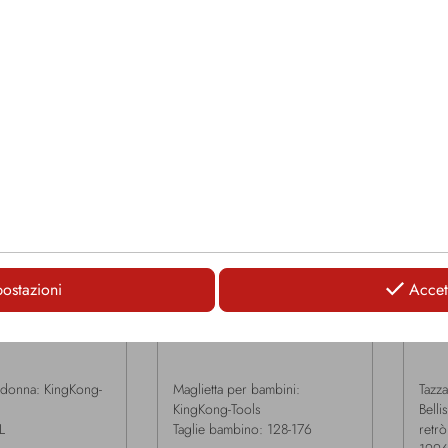
LOGIN
LOGIN
ostazioni
Accett
MAK0016
MA
 donna: KingKong-
Maglietta per bambini:
Tazz
KingKong-Tools
Belli
L
Taglie bambino: 128-176
retr