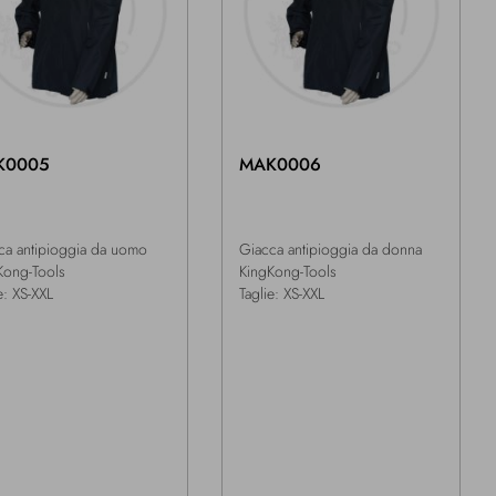
K0005
MAK0006
ca antipioggia da uomo
Giacca antipioggia da donna
Kong-Tools
KingKong-Tools
e: XS-XXL
Taglie: XS-XXL