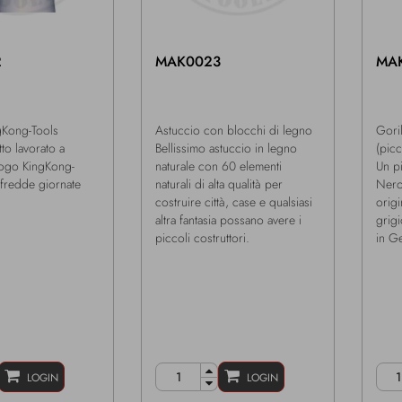
2
MAK0023
MA
gKong-Tools
Astuccio con blocchi di legno
Gori
to lavorato a
Bellissimo astuccio in legno
(picc
logo KingKong-
naturale con 60 elementi
Un pi
 fredde giornate
naturali di alta qualità per
Nero
costruire città, case e qualsiasi
origi
altra fantasia possano avere i
grigi
piccoli costruttori.
in G
LOGIN
LOGIN