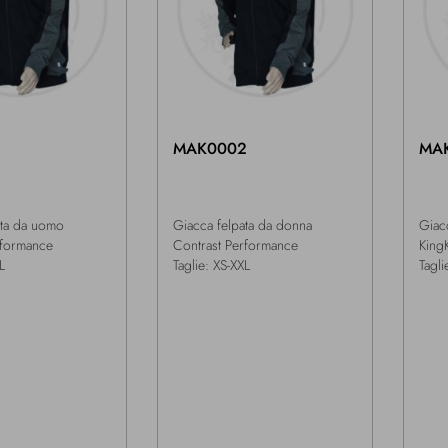
MAK0002
MA
ata da uomo
Giacca felpata da donna
Giac
rformance
Contrast Performance
King
L
Taglie: XS-XXL
Tagli