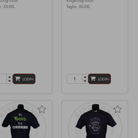
Kong-Tools
KingKong-Tools
e: XS-XXL
Taglie: XS-XXL
LOGIN
LOGIN