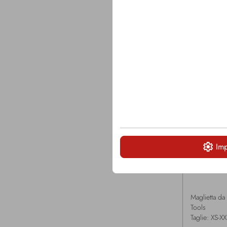
Imp
MAK0015
Maglietta da
Tools
Taglie: XS-XX