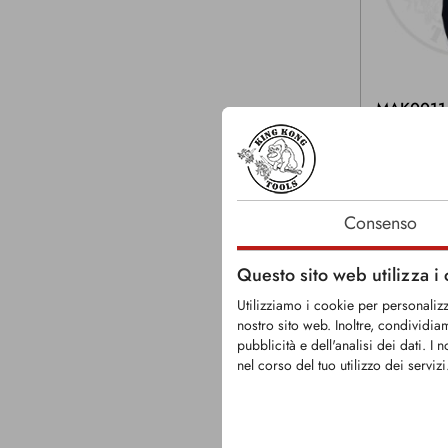
MAK0011
Maglietta da
a monkey
Consenso
Taglie: XS-XX
Questo sito web utilizza i
Utilizziamo i cookie per personalizza
nostro sito web. Inoltre, condividia
pubblicità e dell'analisi dei dati. 
nel corso del tuo utilizzo dei servizi