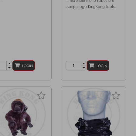
“.
in materiale molto robusto e
stampa logo KingKong-Tools.
LOGIN
LOGIN