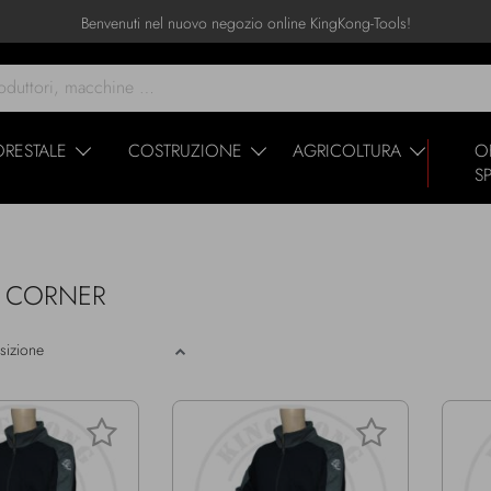
Benvenuti nel nuovo negozio online KingKong-Tools!
ORESTALE
COSTRUZIONE
AGRICOLTURA
O
S
AN CORNER