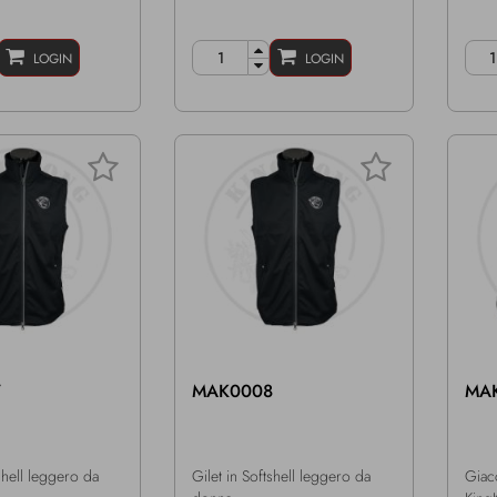
LOGIN
LOGIN
7
MAK0008
MA
shell leggero da
Gilet in Softshell leggero da
Giac