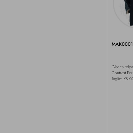
MAK0001
Giacca felp
Contrast Pe
Taglie: XS-XX