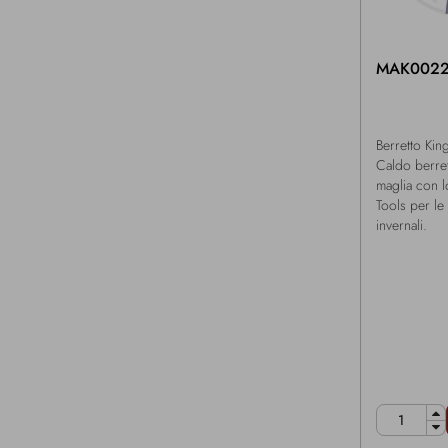
MAK002
Berretto Kin
Caldo berret
maglia con 
Tools per le
invernali.