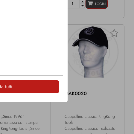
LOGIN
LOGIN
a tutti
K0017
MAK0020
a „Since 1996“
Cappellino classic: KingKong-
ssima tazza con stampa
Tools
ò KingKong-Tools „Since
Cappellino classico realizzato