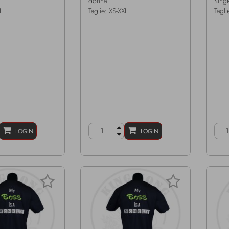
donna
King
L
Taglie: XS-XXL
Tagli
LOGIN
LOGIN