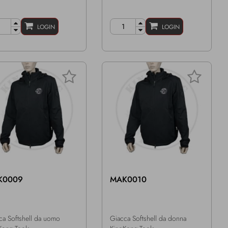
LOGIN
LOGIN
K0009
MAK0010
ca Softshell da uomo
Giacca Softshell da donna