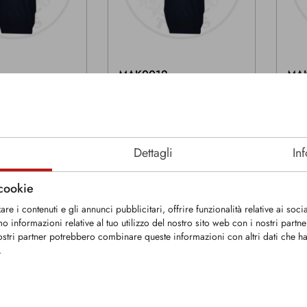
MAK0012
MA
 uomo: My boss is
Maglietta da donna: My boss is
Magl
a monkey
is a
Dettagli
In
L
Taglie: XS-XXL
Tagl
 cookie
re i contenuti e gli annunci pubblicitari, offrire funzionalità relative ai socia
mo informazioni relative al tuo utilizzo del nostro sito web con i nostri part
I nostri partner potrebbero combinare queste informazioni con altri dati che h
.