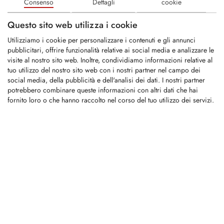
Consenso
Dettagli
cookie
KFM085
Questo sito web utilizza i cookie
Utilizziamo i cookie per personalizzare i contenuti e gli annunci
pubblicitari, offrire funzionalità relative ai social media e analizzare le
Universell verwendbares Hackermesser für
visite al nostro sito web. Inoltre, condividiamo informazioni relative al
Morbark Holzhacker
tuo utilizzo del nostro sito web con i nostri partner nel campo dei
social media, della pubblicità e dell'analisi dei dati. I nostri partner
ABVERKAUF:...
potrebbero combinare queste informazioni con altri dati che hai
fornito loro o che hanno raccolto nel corso del tuo utilizzo dei servizi.
LOGIN