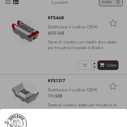
6 prodotti
FILTRO
KFS468
Sostituisce il codice OEM:
600-168
Dente di ricambio con metallo duro adatto
per trinciatrice forestale di Bradco...
LOGIN
KFS1317
Sostituisce il codice OEM:
111-588
Dente di ricambio adatto per trinciatrice di
Bradco / Magnum