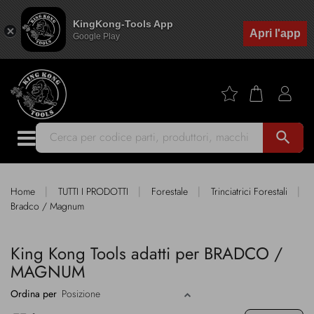
KingKong-Tools App
Apri l'app
Google Play
search
|
|
|
|
Home
TUTTI I PRODOTTI
Forestale
Trinciatrici Forestali
Bradco / Magnum
King Kong Tools adatti per BRADCO /
MAGNUM
Ordina per