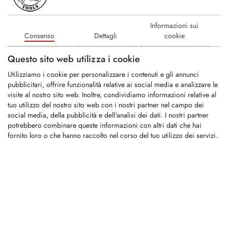
LOGIN
Informazioni sui
KFS1317-PLA2
Consenso
Dettagli
cookie
Questo sito web utilizza i cookie
Dente di ricambio adatto per trinciatrice di
Utilizziamo i cookie per personalizzare i contenuti e gli annunci
Bradco / Magnum
pubblicitari, offrire funzionalità relative ai social media e analizzare le
visite al nostro sito web. Inoltre, condividiamo informazioni relative al
tuo utilizzo del nostro sito web con i nostri partner nel campo dei
LOGIN
social media, della pubblicità e dell'analisi dei dati. I nostri partner
potrebbero combinare queste informazioni con altri dati che hai
fornito loro o che hanno raccolto nel corso del tuo utilizzo dei servizi.
KSI214
Sostituisce il codice OEM:
700-111
Vite
LOGIN