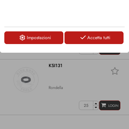
KSI215
Sostituisce il codice OEM:
700-114
Vite
Impostazioni
Accetta tutti
LOGIN
KSI131
Rondella
LOGIN