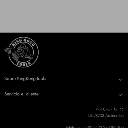
Sobre KingKong-Tools
Servicio al cliente
Karl-Simon-Str. 12
DE-78733 Aichhalden
Teléfono:
+49(0)7422-270099-100