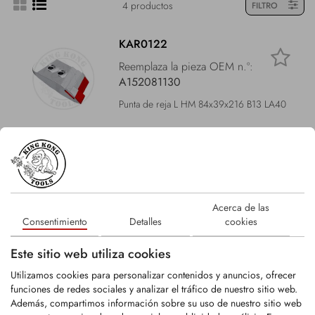
4 productos
FILTRO
KAR0122
Reemplaza la pieza OEM n.º:
A152081130
Punta de reja L HM 84x39x216 B13 LA40
LOGIN
KAR0123
Acerca de las
Reemplaza la pieza OEM n.º:
Consentimiento
Detalles
cookies
A152081030
Punta de reja R HM 84x39x216 B13 LA40
Este sitio web utiliza cookies
Utilizamos cookies para personalizar contenidos y anuncios, ofrecer
funciones de redes sociales y analizar el tráfico de nuestro sitio web.
LOGIN
Además, compartimos información sobre su uso de nuestro sitio web