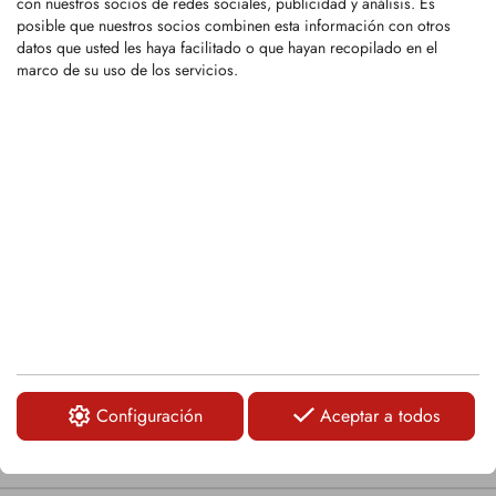
con nuestros socios de redes sociales, publicidad y análisis. Es
KAR0124
posible que nuestros socios combinen esta información con otros
datos que usted les haya facilitado o que hayan recopilado en el
Reemplaza la pieza OEM n.º:
marco de su uso de los servicios.
A152081130
Punta de reja L HM-HD 84x39x216 B13
LA40
LOGIN
KAR0125
Reemplaza la pieza OEM n.º:
A152081030
Punta de reja R HM-HD 84x39x216 B13
LA40
Configuración
Aceptar a todos
LOGIN