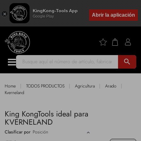
KingKong-Tools App
Abrir la aplicación
Google Play
search
|
|
|
|
Home
TODOS PRODUCTOS
Agricultura
Arado
Kverneland
King KongTools ideal para
KVERNELAND
Clasificar por