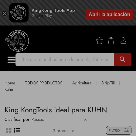
KingKong-Tools App
Abrir la aplicación
Google Play
search
|
|
|
|
Home
TODOS PRODUCTOS
Agricultura
Strip-Till
Kuhn
King KongTools ideal para KUHN
Clasificar por
3 productos
FILTRO