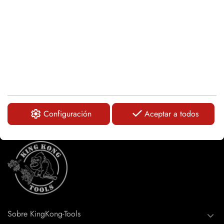
KAR341x57x249
LOGIN
Configuración
Aceptar a todos
Sobre KingKong-Tools