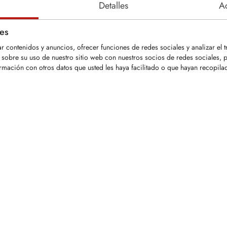
Detalles
Ac
ies
r contenidos y anuncios, ofrecer funciones de redes sociales y analizar el t
bre su uso de nuestro sitio web con nuestros socios de redes sociales, pu
rmación con otros datos que usted les haya facilitado o que hayan recopila
KFS1395-PLA
KFS
 la pieza OEM
Diente ideal para trituradoras
Dien
forestales Shearex
ideal
para trituradoras
Diente fabricado de acero
fores
hearex
resistente al desgaste con
Dien
cado de acero
recubrimiento adicional PLA
carb
 desgaste y filo
sobre el filo de corte