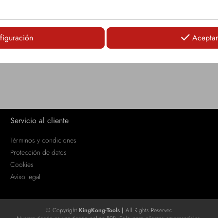
LOGIN
LOGIN
figuración
Aceptar
Servicio al cliente
Términos y condiciones
Protección de datos
Cookies
Aviso legal
© Copyright
KingKong-Tools |
All Rights Reserved