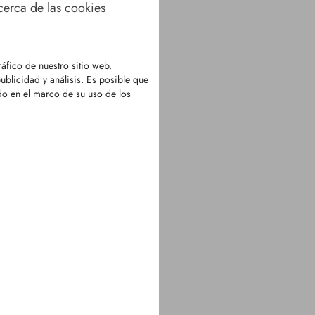
erca de las cookies
ráfico de nuestro sitio web.
blicidad y análisis. Es posible que
do en el marco de su uso de los
1396
te con puntas de carburo
 para trituradoras
tales Shearex
te con cuatro puntas de
uro de tungsteno