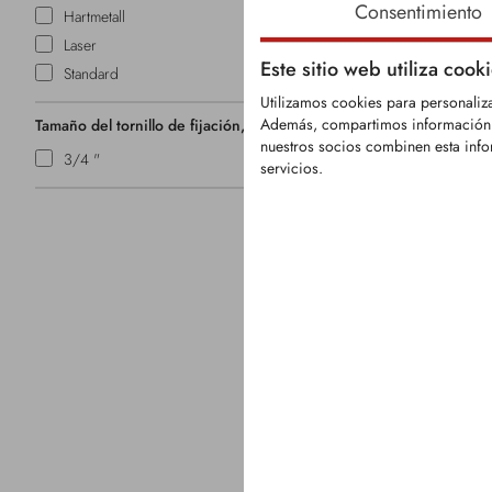
Consentimiento
Hartmetall
Laser
Este sitio web utiliza cook
Standard
Utilizamos cookies para personaliza
Además, compartimos información so
Tamaño del tornillo de fijación, en pulgadas
nuestros socios combinen esta info
KFS1395
3/4 "
servicios.
Reemplaza
n.º:
SFL01-20
Diente ideal 
forestales S
Diente fabri
resistente al
afilado