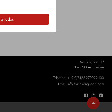
LOGIN
 a todos
Karl-Simon-Str. 12
DE-78733 Aichhalden
Teléfono:
+49(0)7422-270099-100
Email:
info@kingkong-tools.com