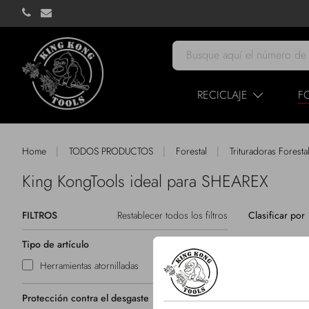
RECICLAJE
F
|
|
|
Home
TODOS PRODUCTOS
Forestal
Trituradoras Foresta
King KongTools ideal para SHEAREX
FILTROS
Restablecer todos los filtros
Clasificar por
Tipo de artículo
Herramientas atornilladas
Protección contra el desgaste