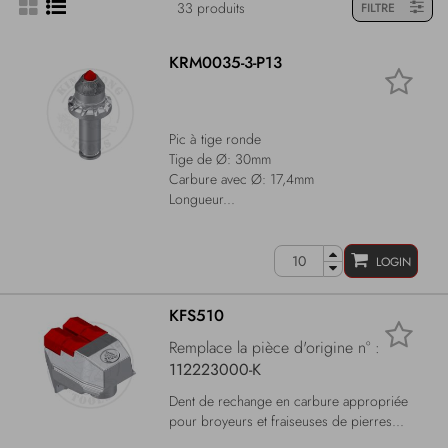
33 produits
FILTRE
KRM0035-3-P13
Pic à tige ronde
Tige de Ø: 30mm
Carbure avec Ø: 17,4mm
Longueur...
LOGIN
KFS510
Remplace la pièce d'origine n° :
112223000-K
Dent de rechange en carbure appropriée
pour broyeurs et fraiseuses de pierres...