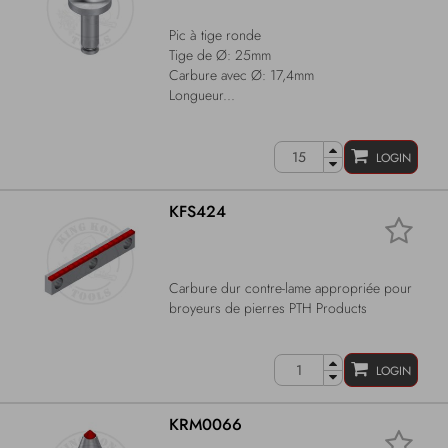
Pic à tige ronde
Tige de Ø: 25mm
Carbure avec Ø: 17,4mm
Longueur...
LOGIN
KFS424
Carbure dur contre-lame appropriée pour
broyeurs de pierres PTH Products
LOGIN
KRM0066