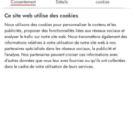
Consentement
Détails
cookies
Ce site web utilise des cookies
Pic à tige ronde
Tige de Ø: 25mm
Nous utilisons des cookies pour personnaliser le contenu et les
Carbure avec Ø: 14,8mm
publicités, proposer des fonctionnalités liées aux réseaux sociaux et
Longueur...
analyser le trafic sur notre site web. Nous transmettons également des
informations relatives à votre utilisation de notre site web à nos
partenaires spécialisés dans les réseaux sociaux, la publicité et
l'analyse. Nos partenaires peuvent croiser ces informations avec
LOGIN
d'autres données que vous leur avez fournies ou qu'ils ont collectées
dans le cadre de votre utilisation de leurs services.
KFS617-2
Dent de rechange en carbure appropriée
pour broyeurs de pierres PTH Products
LOGIN