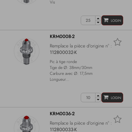
Vis
LOGIN
KRM0008-2
Remplace la pièce d'origine n° :
112800032-K
Pic à tige ronde
Tige de Ø: 38mm/30mm
Carbure avec Ø: 17,5mm
Longueur...
LOGIN
KRM0036-2
Remplace la pièce d'origine n° :
112800033-K