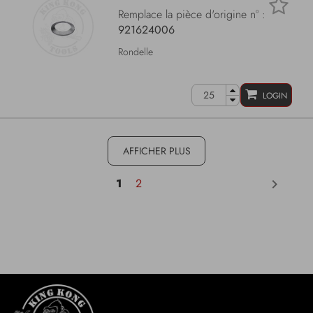
Remplace la pièce d'origine n° :
921624006
Rondelle
LOGIN
AFFICHER PLUS
1
2
keyboard_arrow_right