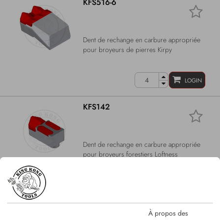
KFS516-6
Dent de rechange en carbure appropriée
pour broyeurs de pierres Kirpy
LOGIN
KFS142
Dent de rechange en carbure appropriée
pour broyeurs forestiers Loftness
LOGIN
KRM0083
À propos des