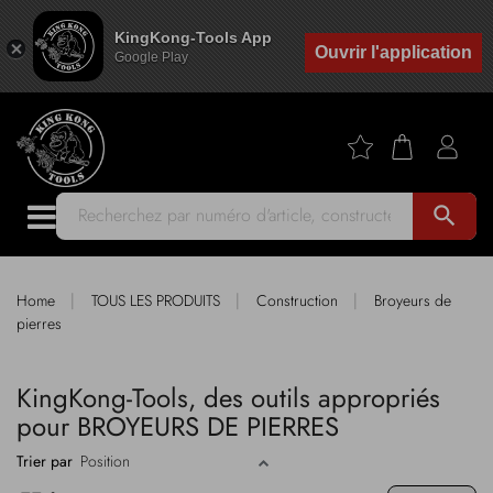
KingKong-Tools App
Ouvrir l'application
Google Play
search
|
|
|
Home
TOUS LES PRODUITS
Construction
Broyeurs de
pierres
KingKong-Tools, des outils appropriés
pour BROYEURS DE PIERRES
Trier par