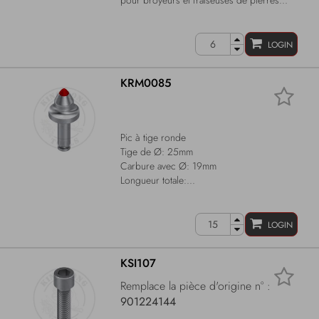
pour broyeurs et fraiseuses de pierres...
LOGIN
KRM0085
Pic à tige ronde
Tige de Ø: 25mm
Carbure avec Ø: 19mm
Longueur totale:...
LOGIN
KSI107
Remplace la pièce d'origine n° :
901224144