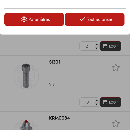
KHS59
Paramètres
Tout autoriser
Porte-outils en carbure approprié pour
broyeurs de pierres PTH Products
LOGIN
SI301
Vis
LOGIN
KRM0084