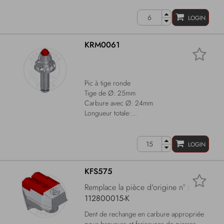
LOGIN
KRM0061
Pic à tige ronde
Tige de Ø: 25mm
Carbure avec Ø: 24mm
Longueur totale:...
LOGIN
KFS575
Remplace la pièce d'origine n° :
112800015-K
Dent de rechange en carbure appropriée