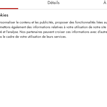
Détails
À
okies
onnaliser le contenu et les publicités, proposer des fonctionnalités liées au
smettons également des informations relatives à votre utilisation de notre sit
ité et l'analyse. Nos partenaires peuvent croiser ces informations avec d'aut
s le cadre de votre utilisation de leurs services.
hange en carbure
pour broyeurs
rti
eux pointes de
astrées et un M20