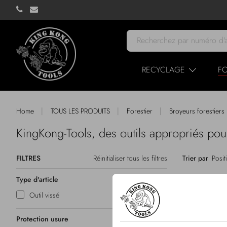
RECYCLAGE
FO
|
|
|
Home
TOUS LES PRODUITS
Forestier
Broyeurs forestiers
KingKong-Tools, des outils appropriés pou
FILTRES
Réinitialiser tous les filtres
Trier par
Type d'article
Outil vissé
Protection usure