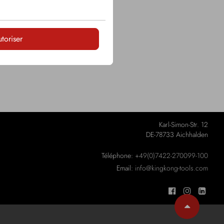
utoriser
Karl-Simon-Str. 12
DE-78733 Aichhalden
Téléphone:
+49(0)7422-270099-100
Email:
info@kingkong-tools.com