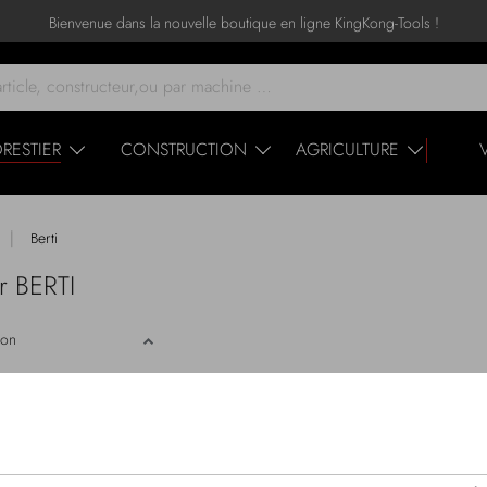
Bienvenue dans la nouvelle boutique en ligne KingKong-Tools !
RESTIER
CONSTRUCTION
AGRICULTURE
|
Berti
r BERTI