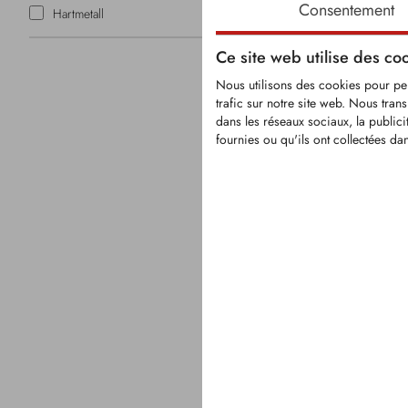
Consentement
Hartmetall
Ce site web utilise des co
Nous utilisons des cookies pour pers
trafic sur notre site web. Nous tran
dans les réseaux sociaux, la public
KFS1148
fournies ou qu'ils ont collectées dan
Dent de rec
appropriée 
forestiers Be
Dent avec d
carbure enc
filetage fin