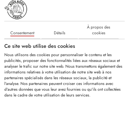
2 produits
FILTRE
KRM0133
À propos des
Consentement
Détails
cookies
Pic à tige ronde
Ce site web utilise des cookies
Tige de Ø: 11mm
Carbure avec Ø: 15,8mm
Nous utilisons des cookies pour personnaliser le contenu et les
Longueur...
publicités, proposer des fonctionnalités liées aux réseaux sociaux et
analyser le trafic sur notre site web. Nous transmettons également des
informations relatives à votre utilisation de notre site web à nos
LOGIN
partenaires spécialisés dans les réseaux sociaux, la publicité et
l'analyse. Nos partenaires peuvent croiser ces informations avec
d'autres données que vous leur avez fournies ou qu'ils ont collectées
KSI151
dans le cadre de votre utilisation de leurs services.
Bague de blocage