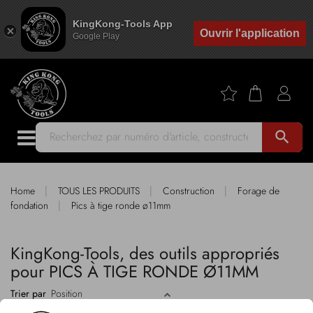
KingKong-Tools App
Ouvrir l'application
Google Play
search
|
|
|
Home
TOUS LES PRODUITS
Construction
Forage de
|
fondation
Pics à tige ronde ø11mm
KingKong-Tools, des outils appropriés
pour PICS À TIGE RONDE Ø11MM
Trier par