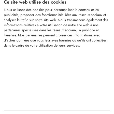
Ce site web utilise des cookies
Carbure avec Ø: 30mm
Longueur...
Nous utilisons des cookies pour personnaliser le contenu et les
publicités, proposer des fonctionnalités liées aux réseaux sociaux et
analyser le trafic sur notre site web. Nous transmettons également des
LOGIN
informations relatives à votre utilisation de notre site web à nos
partenaires spécialisés dans les réseaux sociaux, la publicité et
l'analyse. Nos partenaires peuvent croiser ces informations avec
KRM0022
d'autres données que vous leur avez fournies ou qu'ils ont collectées
dans le cadre de votre utilisation de leurs services.
Pic à tige ronde
Tige de Ø: 43mm/35mm
Carbure avec Ø: 25mm
Longueur...
LOGIN
KRM0124