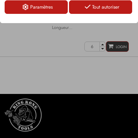
Paramètres
Tout autoriser
Pic à tige ronde
Tige de Ø: 43mm/35mm
Carbure avec Ø: 22mm
Longueur...
LOGIN