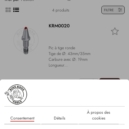
4 produits
FILTRE
KRM0020
Pic à tige ronde
Tige de Ø: 43mm/35mm
Carbure avec Ø: 19mm
Longueur...
LOGIN
KRM0021
À propos des
Consentement
Détails
cookies
Pic à tige ronde
Tige de Ø: 43mm/35mm