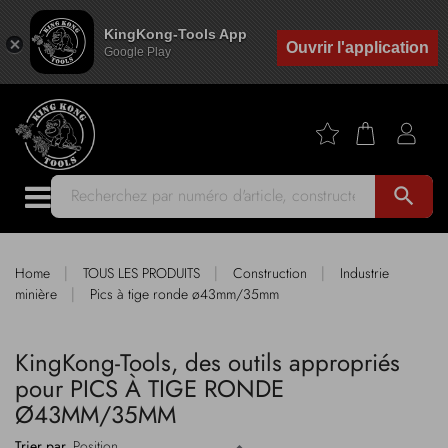
KingKong-Tools App
Ouvrir l'application
Google Play
search
|
|
|
Home
TOUS LES PRODUITS
Construction
Industrie
|
minière
Pics à tige ronde ø43mm/35mm
KingKong-Tools, des outils appropriés
pour PICS À TIGE RONDE
Ø43MM/35MM
Trier par