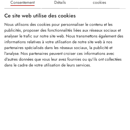
Consentement
Détails
cookies
1 produits
FILTRE
Ce site web utilise des cookies
KFZ029
Nous utilisons des cookies pour personnaliser le contenu et les
publicités, proposer des fonctionnalités liées aux réseaux sociaux et
analyser le trafic sur notre site web. Nous transmettons également des
Dent à pointe en carbure
informations relatives à votre utilisation de notre site web à nos
Longueur totale: 44mm
partenaires spécialisés dans les réseaux sociaux, la publicité et
Largeur totale:...
l'analyse. Nos partenaires peuvent croiser ces informations avec
d'autres données que vous leur avez fournies ou qu'ils ont collectées
dans le cadre de votre utilisation de leurs services.
LOGIN