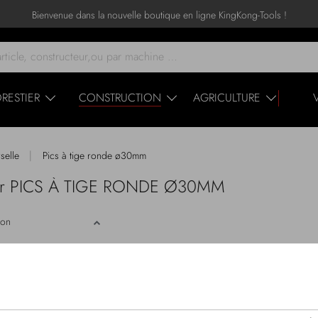
Bienvenue dans la nouvelle boutique en ligne KingKong-Tools !
RESTIER
CONSTRUCTION
AGRICULTURE
|
rselle
Pics à tige ronde ø30mm
 pour PICS À TIGE RONDE Ø30MM