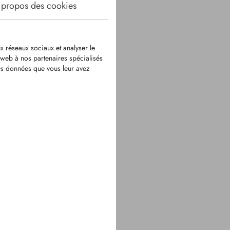
 propos des cookies
x réseaux sociaux et analyser le
e web à nos partenaires spécialisés
res données que vous leur avez
230
e de blocage pour
0113
3,5