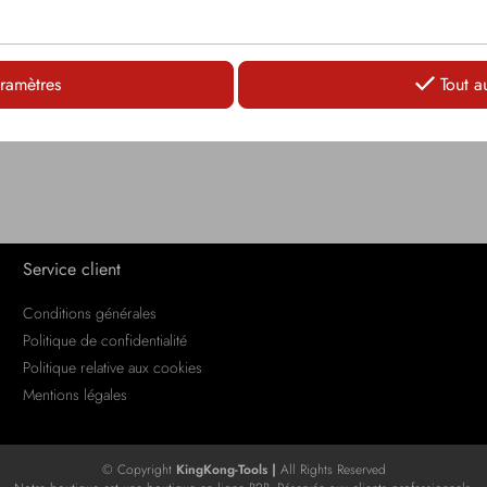
LOGIN
LOGIN
ramètres
Tout a
Service client
Conditions générales
Politique de confidentialité
Politique relative aux cookies
Mentions légales
© Copyright
KingKong-Tools |
All Rights Reserved