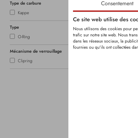
Consentement
Type de carbure
Kappe
Ce site web utilise des co
Type
Nous utilisons des cookies pour pers
trafic sur notre site web. Nous tran
O-Ring
dans les réseaux sociaux, la public
KRM0113
fournies ou qu'ils ont collectées dan
Mécanisme de verrouillage
Clipring
Pic à tige r
Tige de Ø:
Carbure av
Longueur to
Diamètre: 
Clips: bagu