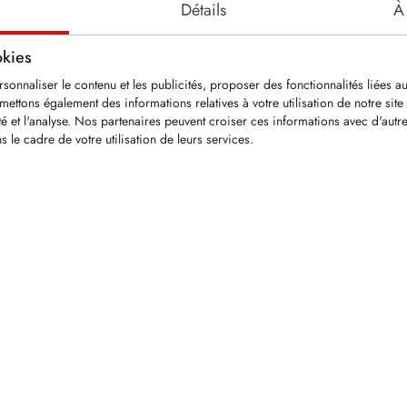
Détails
À
okies
onnaliser le contenu et les publicités, proposer des fonctionnalités liées au
smettons également des informations relatives à votre utilisation de notre sit
ité et l'analyse. Nos partenaires peuvent croiser ces informations avec d'aut
KMZ12
KSI
s le cadre de votre utilisation de leurs services.
onde
Pic extracteur pour pic à tige
Bagu
 30mm
ronde
KRM
ec Ø: 30mm
Pour pics avec rainure
D30x
tale: 130mm
d‘extraction
48mm
e de serrage