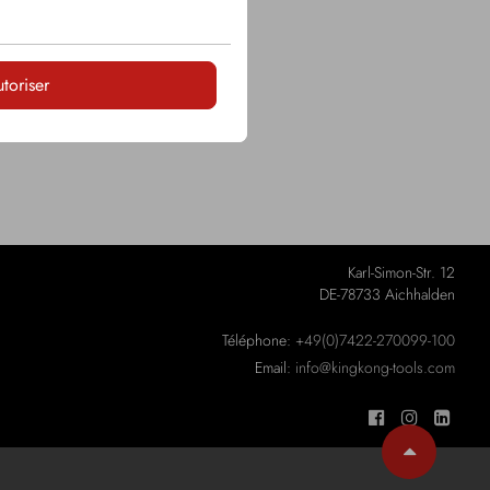
LOGIN
utoriser
Karl-Simon-Str. 12
DE-78733 Aichhalden
Téléphone:
+49(0)7422-270099-100
Email:
info@kingkong-tools.com