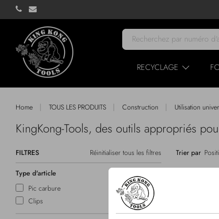
RECYCLAGE
FO
|
|
|
Home
TOUS LES PRODUITS
Construction
Utilisation unive
KingKong-Tools, des outils appropriés
FILTRES
Réinitialiser tous les filtres
Trier par
Type d'article
Pic carbure
Clips