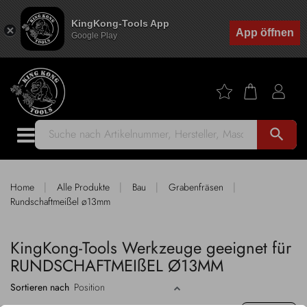
KingKong-Tools App
App öffnen
Google Play
search
|
|
|
|
Home
Alle Produkte
Bau
Grabenfräsen
Rundschaftmeißel ø13mm
KingKong-Tools Werkzeuge geeignet für
RUNDSCHAFTMEIßEL Ø13MM
Sortieren nach