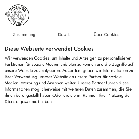
2 Produkte
FILTER
KRM0017
Zustimmung
Details
Über Cookies
Rundschaftmeißel
Diese Webseite verwendet Cookies
Schaft Ø: 13mm
Hartmetall Ø: 8mm
Wir verwenden Cookies, um Inhalte und Anzeigen zu personalisieren,
Gesamtlänge:...
Funktionen für soziale Medien anbieten zu können und die Zugriffe auf
unsere Website zu analysieren. Außerdem geben wir Informationen zu
Ihrer Verwendung unserer Website an unsere Partner für soziale
LOGIN
Medien, Werbung und Analysen weiter. Unsere Partner führen diese
Informationen möglicherweise mit weiteren Daten zusammen, die Sie
ihnen bereitgestellt haben Oder die sie im Rahmen Ihrer Nutzung der
KHR004
Dienste gesammelt haben.
Werkzeughalter für Rundschaftmeißel mit
Ø13 mm Schaft