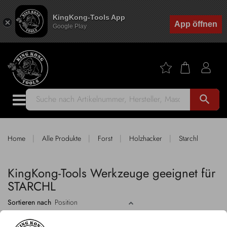
KingKong-Tools App
App öffnen
Google Play
search
|
|
|
|
Home
Alle Produkte
Forst
Holzhacker
Starchl
KingKong-Tools Werkzeuge geeignet für
STARCHL
Sortieren nach
2 Produkte
FILTER