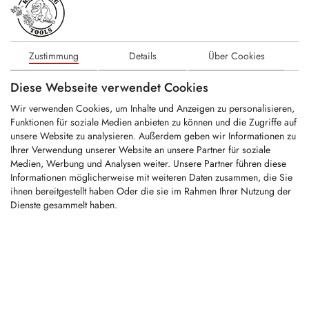
KFM036
Zustimmung
Details
Über Cookies
Universell verwendbares Hackermesser
Diese Webseite verwendet Cookies
geeignet für Starchl Holzhacker
Wir verwenden Cookies, um Inhalte und Anzeigen zu personalisieren,
Funktionen für soziale Medien anbieten zu können und die Zugriffe auf
unsere Website zu analysieren. Außerdem geben wir Informationen zu
LOGIN
Ihrer Verwendung unserer Website an unsere Partner für soziale
Medien, Werbung und Analysen weiter. Unsere Partner führen diese
KFM037
Informationen möglicherweise mit weiteren Daten zusammen, die Sie
ihnen bereitgestellt haben Oder die sie im Rahmen Ihrer Nutzung der
Dienste gesammelt haben.
Universell verwendbares Hackermesser
geeignet für Starchl Holzhacker
LOGIN