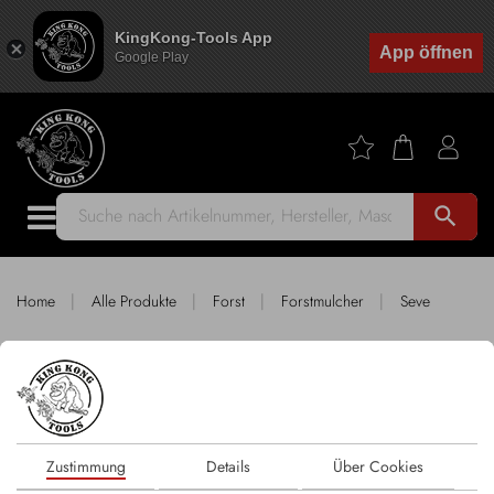
KingKong-Tools App
App öffnen
Google Play
search
|
|
|
|
Home
Alle Produkte
Forst
Forstmulcher
Seve
KingKong-Tools Werkzeuge geeignet für
SEVE
Sortieren nach
Zustimmung
Details
Über Cookies
1 Produkte
FILTER