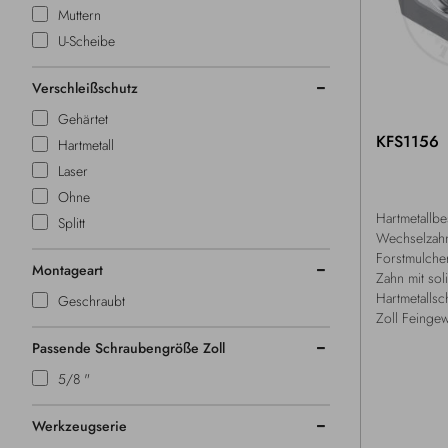
Muttern
U-Scheibe
Verschleißschutz
Gehärtet
KFS1156
Hartmetall
Laser
Ohne
Hartmetallbe
Splitt
Wechselzahn
Forstmulche
Montageart
Zahn mit so
Hartmetallsc
Geschraubt
Zoll Feinge
Passende Schraubengröße Zoll
5/8 "
Werkzeugserie