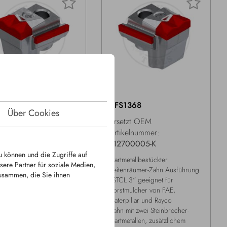
1367
KFS1368
Über Cookies
etzt OEM
Ersetzt OEM
kelnummer:
Artikelnummer:
700004-K
112700005-K
u können und die Zugriffe auf
etallbestückter
Hartmetallbestückter
ere Partner für soziale Medien,
enräumer-Zahn Ausführung
Seitenräumer-Zahn Ausführung
zusammen, die Sie ihnen
L 3“ geeignet für
„STCL 3“ geeignet für
tmulcher von FAE,
Forstmulcher von FAE,
rpillar und Rayco
Caterpillar und Rayco
mit zwei Steinbrecher-
Zahn mit zwei Steinbrecher-
etallen, zusätzlichem
Hartmetallen, zusätzlichem