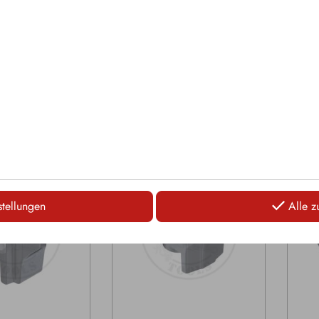
 und einer
Hartmetallen, zusätzlicher
Hartm
rung für eine
KingGrit Aufpanzerung auf dem
Grun
schraube
Grundkörper und einer
Aufn
Aufnahmebohrung für eine
Hamm
Hammerkopfschraube
LOGIN
LOGIN
stellungen
Alle z