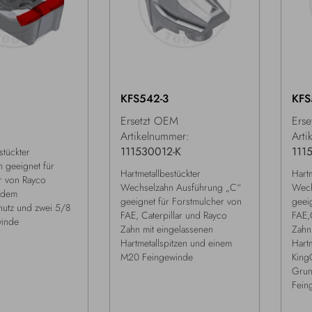
KFS542-3
KFS
Ersetzt OEM
Ers
Artikelnummer:
Arti
111530012-K
111
stückter
 geeignet für
Hartmetallbestückter
Hartm
r von Rayco
Wechselzahn Ausführung „C“
Wech
lidem
geeignet für Forstmulcher von
geei
hutz und zwei 5/8
FAE, Caterpillar und Rayco
FAE,
winde
Zahn mit eingelassenen
Zahn
Hartmetallspitzen und einem
Hartm
M20 Feingewinde
King
Grun
Fein