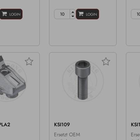
LOGIN
LOGIN
PLA2
KSI109
KSI
Ersetzt OEM
Ers