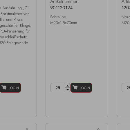
Artikelnummer:
Arti
901120124
120
n Ausführung „C“
 Forstmulcher von
Schraube
Nord
llar und Rayco
M20x1,5x70mm
M20 
geschärfter Klinge,
 PLA-Panzerung für
Verschleißschutz
M20 Feingewinde
LOGIN
LOGIN