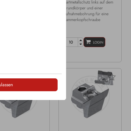
etallschutz rechts auf dem
Hartmetallschutz links auf dem
dkörper und einer
Grundkörper und einer
ahmebohrung für eine
Aufnahmebohrung für eine
erkopfschraube
Hammerkopfschraube
LOGIN
LOGIN
ulassen