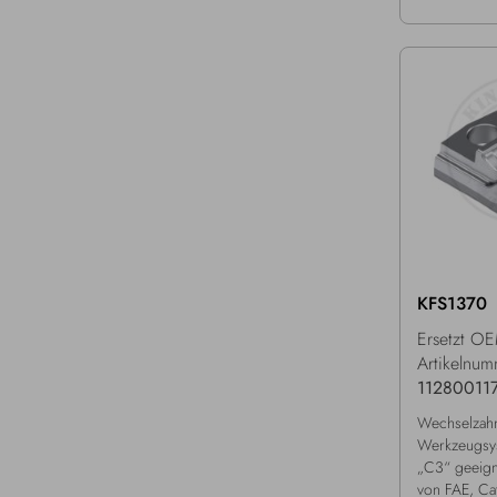
KFS1370
Ersetzt O
Artikelnum
11280011
Wechselzahn
Werkzeugsy
„C3“ geeign
von FAE, Cat