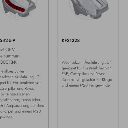
542-5-P
KFS1328
etzt OEM
kelnummer:
530013-K
Wechselzahn Ausführung „C“
geeignet für Forstmulcher von
etallbestückter
FAE, Caterpillar und Rayco
selzahn Ausführung „C“
Zahn mit vorgeschärfter Klinge
gnet für Forstmulcher von
und einem M20 Feingewinde
Caterpillar und Rayco
 mit eingelassenen
etallspitzen, zusätzlicher
Grit Aufpanzerung auf dem
dkörper und einem M20
gewinde