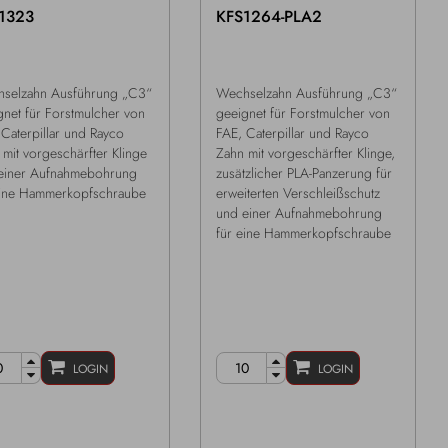
1323
KFS1264-PLA2
selzahn Ausführung „C3“
Wechselzahn Ausführung „C3“
gnet für Forstmulcher von
geeignet für Forstmulcher von
 Caterpillar und Rayco
FAE, Caterpillar und Rayco
 mit vorgeschärfter Klinge
Zahn mit vorgeschärfter Klinge,
einer Aufnahmebohrung
zusätzlicher PLA-Panzerung für
eine Hammerkopfschraube
erweiterten Verschleißschutz
und einer Aufnahmebohrung
für eine Hammerkopfschraube
LOGIN
LOGIN