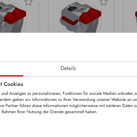
KFS1268-P
KFS
Details
EM
Ersetzt OEM
Ers
mer:
Artikelnummer:
Arti
t Cookies
3-K
112800063-K
112
und Anzeigen zu personalisieren, Funktionen für soziale Medien anbieten z
stückter
Hartmetallbestückter
Hartm
erdem geben wir Informationen zu Ihrer Verwendung unserer Website an uns
n Ausführung
Wechselzahn Ausführung
Seit
re Partner führen diese Informationen möglicherweise mit weiteren Daten 
ignet für
„STCL 3“ geeignet für
„STC
im Rahmen Ihrer Nutzung der Dienste gesammelt haben.
 und -fräsen von
Steinbrecher und -fräsen von
Fors
orstmulcher von
FAE sowie Forstmulcher von
Cate
llar und Rayco
FAE, Caterpillar und Rayco
Zahn 
i Steinbrecher-
Zahn mit zwei Steinbrecher-
Hartm