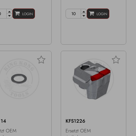
LOGIN
LOGIN
114
KFS1226
etzt OEM
Ersetzt OEM