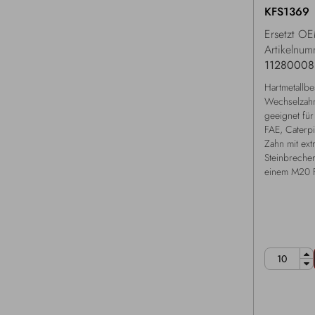
KFS1369
Ersetzt O
Artikelnum
11280008
Hartmetallbe
Wechselzah
geeignet für
FAE, Caterpi
Zahn mit ex
Steinbrecher
einem M20 