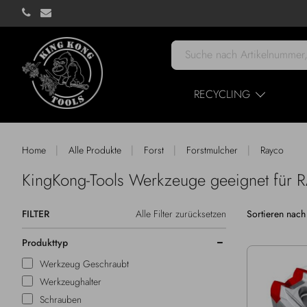
RECYCLING
|
|
|
|
Home
Alle Produkte
Forst
Forstmulcher
Rayco
KingKong-Tools Werkzeuge geeignet für
FILTER
Alle Filter zurücksetzen
Sortieren nach
Produkttyp
Werkzeug Geschraubt
Werkzeughalter
Schrauben