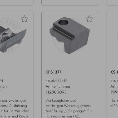
KFS1371
KSI
EM
Ersetzt OEM
Ers
mer:
Artikelnummer:
Arti
7
112800093
999
 des zweiteiligen
Werkzeughalter des
Hamm
stems Ausführung
zweiteiligen Werkzeugsystems
M20x
et für Forstmulcher
Ausführung „C3“ geeignet für
erpillar und Rayco
Forstmulcher von FAE,