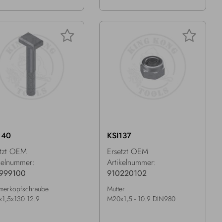
140
KSI137
etzt OEM
Ersetzt OEM
kelnummer:
Artikelnummer:
999100
910220102
erkopfschraube
Mutter
1,5x130 12.9
M20x1,5 - 10.9 DIN980