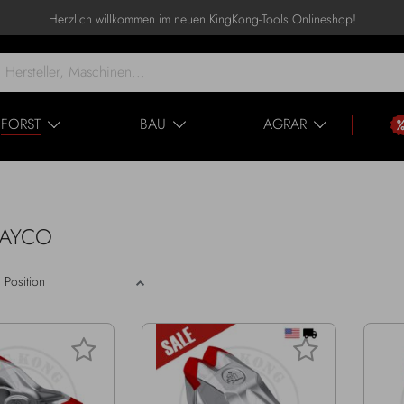
Herzlich willkommen im neuen KingKong-Tools Onlineshop!
FORST
BAU
AGRAR
 RAYCO