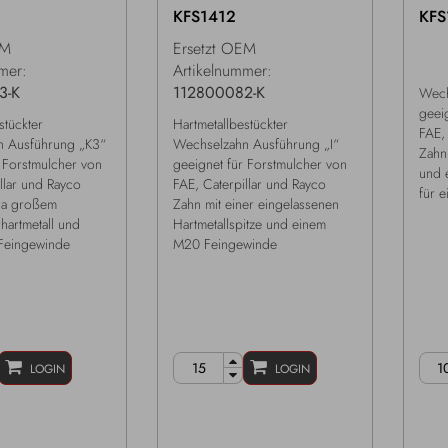
KFS1412
KFS
EM
Ersetzt OEM
mer:
Artikelnummer:
3-K
112800082-K
Wech
geei
stückter
Hartmetallbestückter
FAE,
n Ausführung „K3“
Wechselzahn Ausführung „I“
Zahn
 Forstmulcher von
geeignet für Forstmulcher von
und 
llar und Rayco
FAE, Caterpillar und Rayco
für 
tra großem
Zahn mit einer eingelassenen
hartmetall und
Hartmetallspitze und einem
Feingewinde
M20 Feingewinde
LOGIN
LOGIN