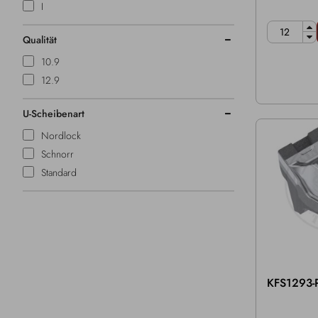
I
Qualität
10.9
12.9
U-Scheibenart
Nordlock
Schnorr
Standard
KFS1293-