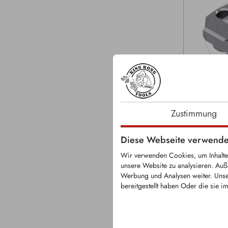
KFS1268
Zustimmung
Ersetzt O
Artikelnum
Diese Webseite verwende
11280006
Wir verwenden Cookies, um Inhalte 
Hartmetallbe
unsere Website zu analysieren. Auß
Wechselzah
Werbung und Analysen weiter. Unse
„STCL 3“ gee
bereitgestellt haben Oder die sie 
Steinbrecher
FAE sowie F
FAE, Caterpi
Zahn mit zwe