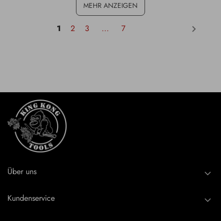
MEHR ANZEIGEN
1
2
3
...
7
keyboard_arrow_right
Über uns
Kundenservice