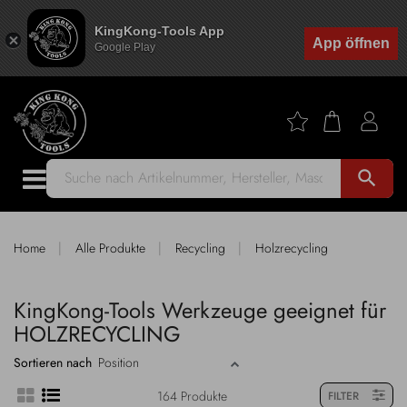
KingKong-Tools App
App öffnen
Google Play
search
|
|
|
Home
Alle Produkte
Recycling
Holzrecycling
KingKong-Tools Werkzeuge geeignet für
HOLZRECYCLING
Sortieren nach
164 Produkte
FILTER