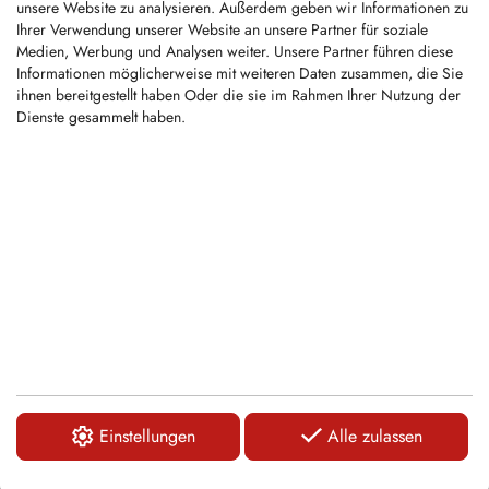
unsere Website zu analysieren. Außerdem geben wir Informationen zu
Ihrer Verwendung unserer Website an unsere Partner für soziale
Medien, Werbung und Analysen weiter. Unsere Partner führen diese
KFS142
Informationen möglicherweise mit weiteren Daten zusammen, die Sie
ihnen bereitgestellt haben Oder die sie im Rahmen Ihrer Nutzung der
Dienste gesammelt haben.
Wechselzahn geeignet für
Haybuster/Duratech Schredder, Loftness
Forstmulcher...
LOGIN
KFS466
Ersetzt OEM Artikelnummer:
9933040066
Klemmstück geeignet für Doppstadt
Schnellläufer der AK-Serie sowie...
Einstellungen
Alle zulassen