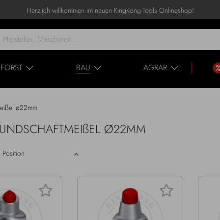
Herzlich willkommen im neuen KingKong-Tools Onlineshop!
FORST
BAU
AGRAR
meißel ø22mm
ür RUNDSCHAFTMEIßEL Ø22MM