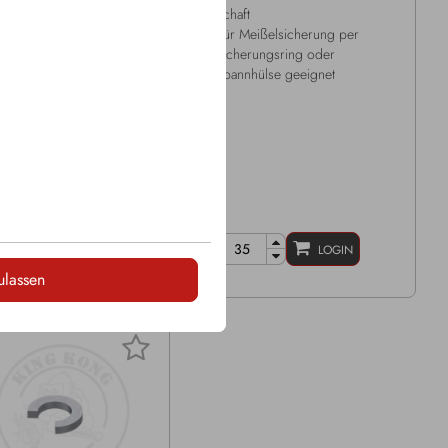
metall Ø: 11mm
Schaft
mtlänge: 97mm
Für Meißelsicherung per
 Ø: 31mm
Sicherungsring oder
erung: Hülse
Spannhülse geeignet
LOGIN
LOGIN
ulassen