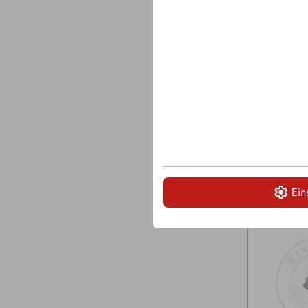
Hartmetall 
Gesamtläng
Bund Ø: 38
Sicherung: 
Ein