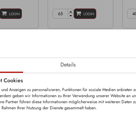
LOGIN
LOGIN
Details
t Cookies
und Anzeigen zu personalisieren, Funktionen für soziale Medien anbieten z
erdem geben wir Informationen zu Ihrer Verwendung unserer Website an uns
re Partner führen diese Informationen möglicherweise mit weiteren Daten 
KRM0091
KR
im Rahmen Ihrer Nutzung der Dienste gesammelt haben.
eißel
Rundschaftmeißel
Rund
22mm
Schaft Ø: 22mm
Scha