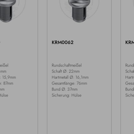
0
KRM0062
KR
eißel
Rundschaftmeißel
Rund
22mm
Schaft Ø: 22mm
Scha
Ø: 15,9mm
Hartmetall Ø: 16,1mm
Hart
e: 87mm
Gesamtlänge: 76mm
Gesa
mm
Bund Ø: 37mm
Bund
Hülse
Sicherung: Hülse
Sich