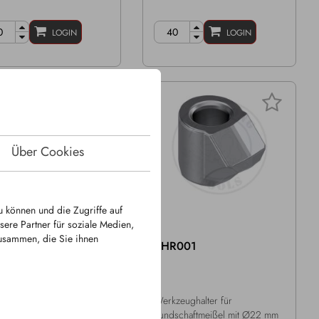
LOGIN
LOGIN
Über Cookies
u können und die Zugriffe auf
ere Partner für soziale Medien,
zusammen, die Sie ihnen
M0006
KHR001
schaftmeißel
Werkzeughalter für
ft Ø: 22mm
Rundschaftmeißel mit Ø22 mm