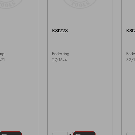
KSI228
KSI
ing
Federring
Fede
471
27/16x4
32/1