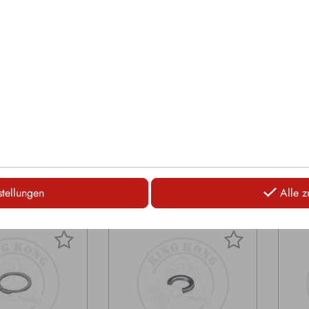
Ø: 17,4mm
Hartmetall Ø: 12mm
Hart
e: 103mm
Gesamtlänge: 87mm
Gesa
mm
Bund Ø: 38mm
Bund
Sicherungsring
Sicherung: Hülse
Sich
LOGIN
LOGIN
stellungen
Alle z