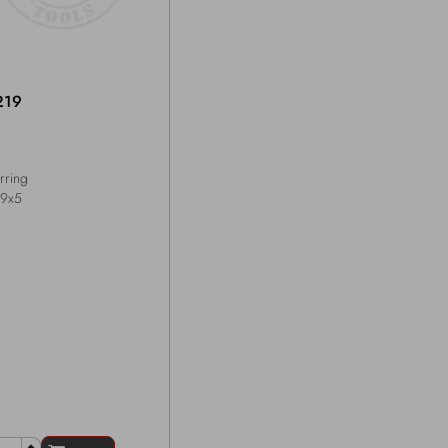
219
rring
9x5