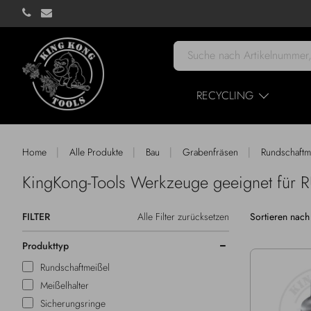
RECYCLING
|
|
|
|
Home
Alle Produkte
Bau
Grabenfräsen
Rundschaft
KingKong-Tools Werkzeuge geeignet f
FILTER
Alle Filter zurücksetzen
Sortieren nach
Produkttyp
Rundschaftmeißel
Meißelhalter
Sicherungsringe