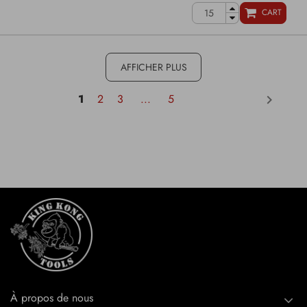
CART
AFFICHER PLUS
1
2
3
...
5
keyboard_arrow_right
À propos de nous