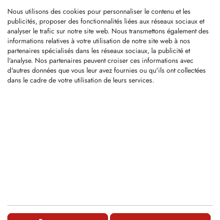
BFS15
Nous utilisons des cookies pour personnaliser le contenu et les
publicités, proposer des fonctionnalités liées aux réseaux sociaux et
analyser le trafic sur notre site web. Nous transmettons également des
informations relatives à votre utilisation de notre site web à nos
Hartmetallbestückter Wechselzahn mit
partenaires spécialisés dans les réseaux sociaux, la publicité et
16x1.5mm Gewinde - auch als
l'analyse. Nos partenaires peuvent croiser ces informations avec
Anschweißstück...
d'autres données que vous leur avez fournies ou qu'ils ont collectées
de 15,00 €
dans le cadre de votre utilisation de leurs services.
CART
BFS585
Hartmetallbestückter Wechselzahn für
Forstmulcher
ABVERKAUF:...
de 19,00 €
CART