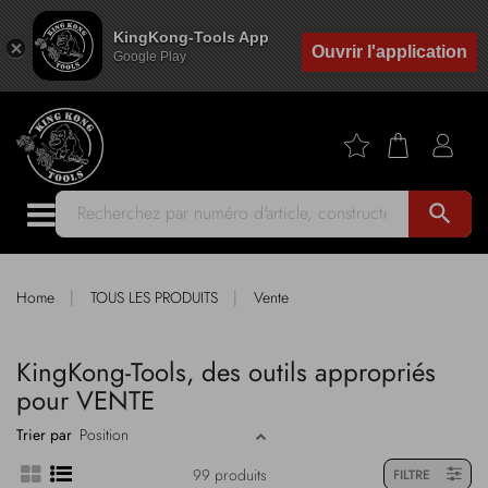
KingKong-Tools App
Ouvrir l'application
Google Play
search
|
|
Home
TOUS LES PRODUITS
Vente
KingKong-Tools, des outils appropriés
pour VENTE
Trier par
99 produits
FILTRE