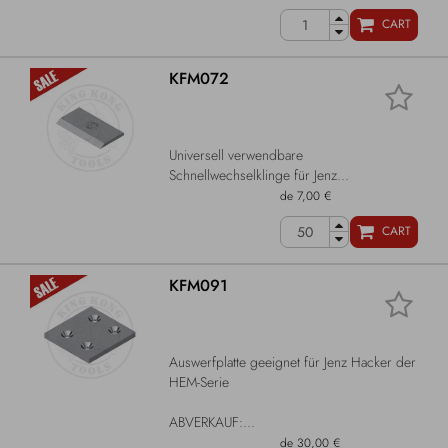
CART
KFM072
Universell verwendbare
Schnellwechselklinge für Jenz...
de 7,00 €
CART
KFM091
Auswerfplatte geeignet für Jenz Hacker der
HEM-Serie
ABVERKAUF:...
de 30,00 €