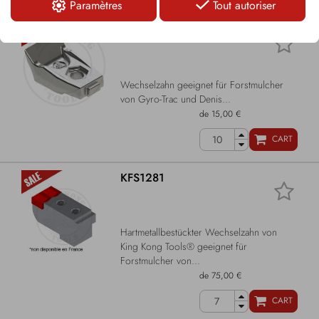
Paramètres
Tout autoriser
KFS1087S
Wechselzahn geeignet für Forstmulcher
von Gyro-Trac und Denis...
de 15,00 €
CART
KFS1281
Hartmetallbestückter Wechselzahn von
King Kong Tools® geeignet für
Forstmulcher von...
de 75,00 €
CART