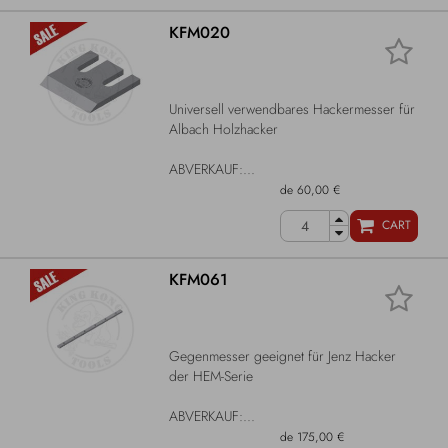
KFM020
Universell verwendbares Hackermesser für
Albach Holzhacker
ABVERKAUF:...
de 60,00 €
CART
KFM061
Gegenmesser geeignet für Jenz Hacker
der HEM-Serie
ABVERKAUF:...
de 175,00 €