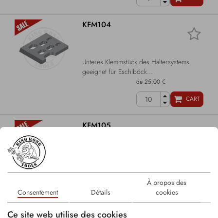
KFM104
Unteres Klemmstück des Haltersystems
geeignet für Eschlböck...
de 25,00 €
CART
KFM105
Unteres Klemmstück des Haltersystems
geeignet für Eschlböck...
À propos des
de 25,00 €
Consentement
Détails
cookies
CART
Ce site web utilise des cookies