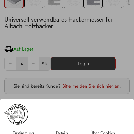
Universell verwendbares Hackermesser für
Albach Holzhacker
Auf Lager
−
+
Stk
Sie sind bereits Kunde?
Bitte melden Sie sich hier an
.
Abmessungen: 200x225x18 mm
Schnittwinkel 30°/28°
Passend auf Albach Diamant Hacker
Zustimmung
Details
Über Cookies