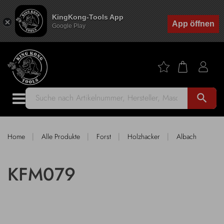
KingKong-Tools App
App öffnen
Google Play
search
|
|
|
|
Home
Alle Produkte
Forst
Holzhacker
Albach
KFM079