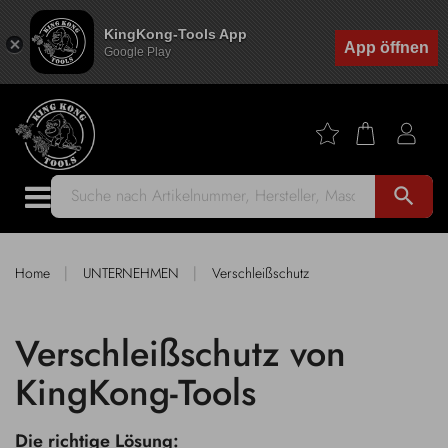
KingKong-Tools App
App öffnen
Google Play
search
|
|
Home
UNTERNEHMEN
Verschleißschutz
Verschleißschutz von
KingKong-Tools
Die richtige Lösung: