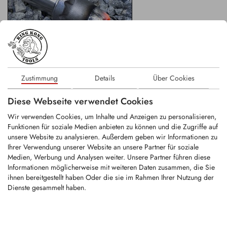
King Shield
Zustimmung
Details
Über Cookies
Diese Webseite verwendet Cookies
In manchen Anwendungen steht nicht so sehr die Aggressivität der
Oberfläche im Vordergrund. Beispielsweise zeigen Rundschaftmeißel,
Wir verwenden Cookies, um Inhalte und Anzeigen zu personalisieren,
die im Wegebau bei der Zerkleinerung von stark abrasivem Gestein
Funktionen für soziale Medien anbieten zu können und die Zugriffe auf
eingesetzt werden, starken Verschleiß am Stahlkopf.
unsere Website zu analysieren. Außerdem geben wir Informationen zu
Ihrer Verwendung unserer Website an unsere Partner für soziale
Eine King Shield Panzerung in diesem Bereich schützt besonders
Medien, Werbung und Analysen weiter. Unsere Partner führen diese
effektiv vor dem Auswaschen.
Informationen möglicherweise mit weiteren Daten zusammen, die Sie
ihnen bereitgestellt haben Oder die sie im Rahmen Ihrer Nutzung der
Bei diesem Verfahren, einem Plasma-Pulver-Auftragsschweißen, wird
Dienste gesammelt haben.
ein wolframkarbidhaltiges Metallpulver im Plasma-Lichtbogen
geschmolzen und auf das Werkstück aufgetragen. Die extremen
Temperaturen beim Schweißen erzeugen einen Schweißauftrag mit
einer glatten und extrem harten Oberfläche, der auch dem enormen